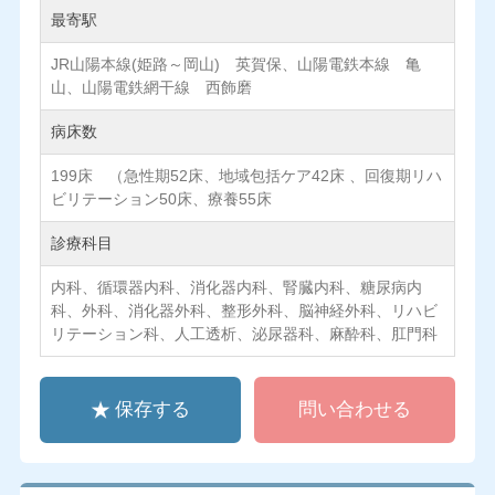
最寄駅
JR山陽本線(姫路～岡山) 英賀保、山陽電鉄本線 亀
山、山陽電鉄網干線 西飾磨
病床数
199床 （急性期52床、地域包括ケア42床 、回復期リハ
ビリテーション50床、療養55床
診療科目
内科、循環器内科、消化器内科、腎臓内科、糖尿病内
科、外科、消化器外科、整形外科、脳神経外科、リハビ
リテーション科、人工透析、泌尿器科、麻酔科、肛門科
保存する
問い合わせる