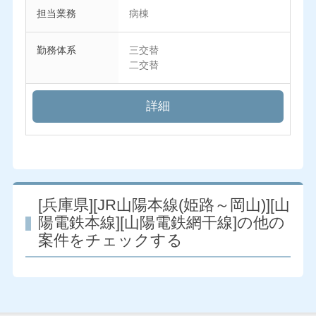
担当業務
病棟
勤務体系
三交替
二交替
詳細
[兵庫県][JR山陽本線(姫路～岡山)][山
陽電鉄本線][山陽電鉄網干線]の他の
案件をチェックする