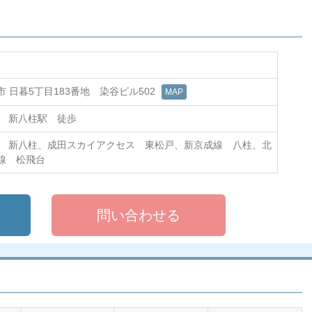
 日暮5丁目183番地 染谷ビル502
MAP
線 新八柱駅 徒歩
線 新八柱、成田スカイアクセス 東松戸、新京成線 八柱、北
線 松飛台
問い合わせる