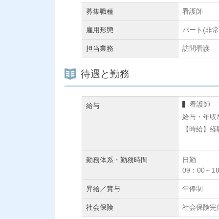
募集職種
看護師
雇用形態
パート(非
担当業務
訪問看護
待遇と勤務
看護師
給与
給与・年収
【時給】経
勤務体系・勤務時間
日勤
09：00～
昇給／賞与
年俸制
社会保険
社会保険完