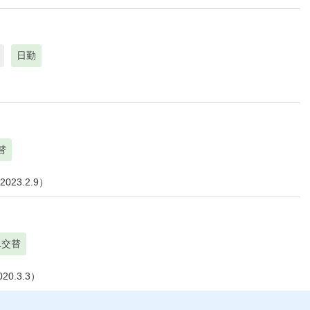
日勤
替
3.2.9）
二交替
.3.3）