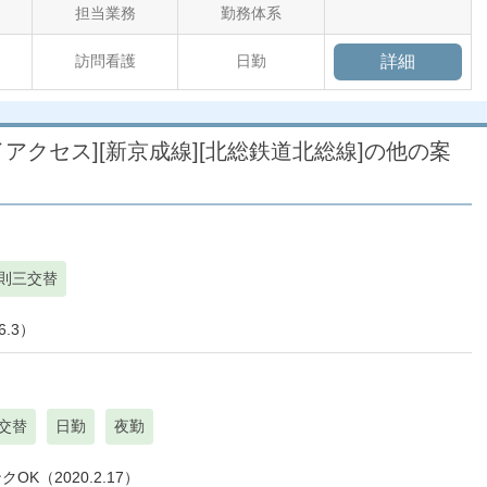
担当業務
勤務体系
訪問看護
日勤
詳細
カイアクセス][新京成線][北総鉄道北総線]の他の案
則三交替
.3）
交替
日勤
夜勤
（2020.2.17）