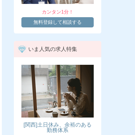
カンタン1分！
無料登録して相談する
いま人気の求人特集
[関西]土日休み、余裕のある
勤務体系