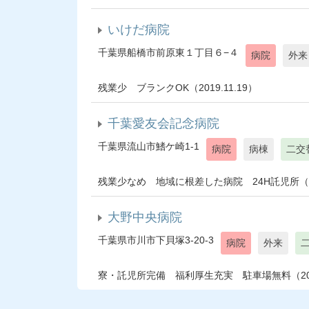
いけだ病院
千葉県船橋市前原東１丁目６−４
病院
外来
残業少 ブランクOK（2019.11.19）
千葉愛友会記念病院
千葉県流山市鰭ケ崎1-1
病院
病棟
二交
残業少なめ 地域に根差した病院 24H託児所（202
大野中央病院
千葉県市川市下貝塚3-20-3
病院
外来
寮・託児所完備 福利厚生充実 駐車場無料（2020