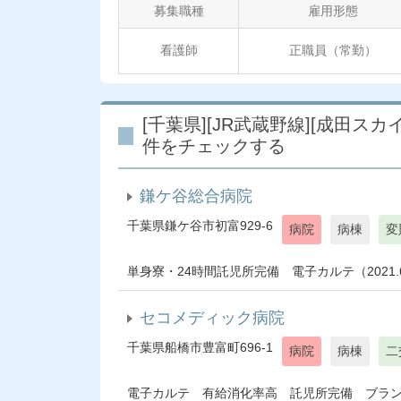
募集職種
雇用形態
看護師
正職員（常勤）
[千葉県][JR武蔵野線][成田ス
件をチェックする
鎌ケ谷総合病院
千葉県鎌ケ谷市初富929-6
病院
病棟
変
単身寮・24時間託児所完備 電子カルテ（2021.6
セコメディック病院
千葉県船橋市豊富町696-1
病院
病棟
二
電子カルテ 有給消化率高 託児所完備 ブランクOK