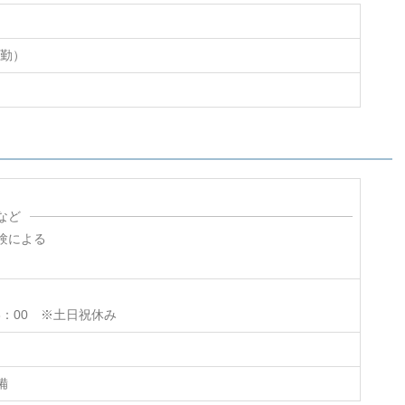
常勤）
など
験による
18：00 ※土日祝休み
備