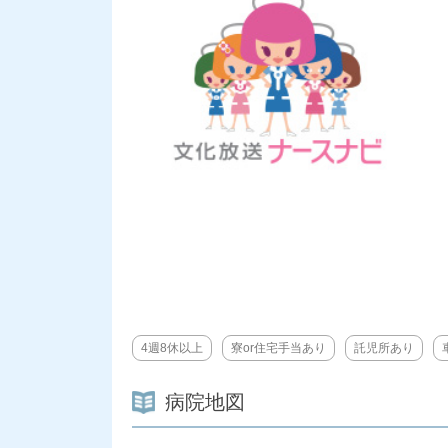
4週8休以上
寮or住宅手当あり
託児所あり
病院地図