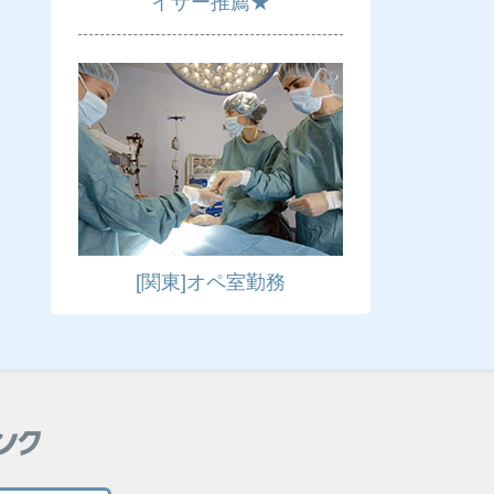
イザー推薦★
[関東]オペ室勤務