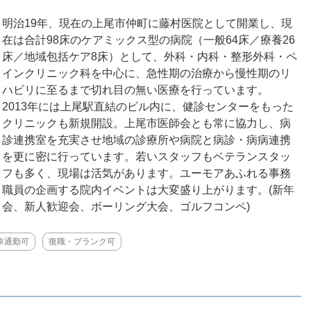
明治19年、現在の上尾市仲町に藤村医院として開業し、現
在は合計98床のケアミックス型の病院（一般64床／療養26
床／地域包括ケア8床）として、外科・内科・整形外科・ペ
インクリニック科を中心に、急性期の治療から慢性期のリ
ハビリに至るまで切れ目の無い医療を行っています。
2013年には上尾駅直結のビル内に、健診センターをもった
クリニックも新規開設。上尾市医師会とも常に協力し、病
診連携室を充実させ地域の診療所や病院と病診・病病連携
を更に密に行っています。若いスタッフもベテランスタッ
フも多く、現場は活気があります。ユーモアあふれる事務
職員の企画する院内イベントは大変盛り上がります。(新年
会、新人歓迎会、ボーリング大会、ゴルフコンペ)
車通勤可
復職・ブランク可