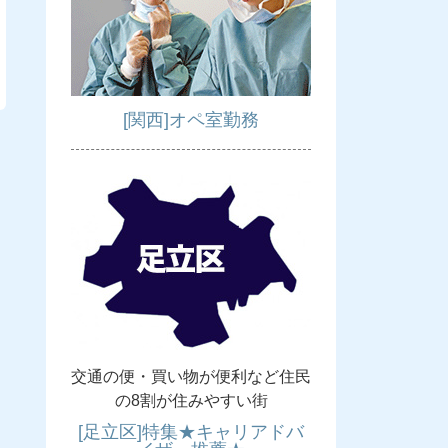
[関西]オペ室勤務
交通の便・買い物が便利など住民
の8割が住みやすい街
[足立区]特集★キャリアドバ