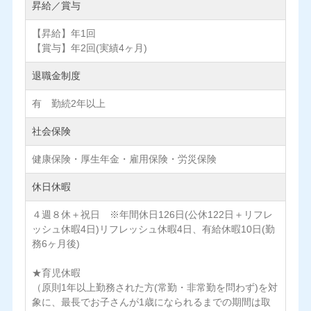
昇給／賞与
【昇給】年1回
【賞与】年2回(実績4ヶ月)
退職金制度
有 勤続2年以上
社会保険
健康保険・厚生年金・雇用保険・労災保険
休日休暇
４週８休＋祝日 ※年間休日126日(公休122日＋リフレ
ッシュ休暇4日)リフレッシュ休暇4日、有給休暇10日(勤
務6ヶ月後)
★育児休暇
（原則1年以上勤務された方(常勤・非常勤を問わず)を対
象に、最長でお子さんが1歳になられるまでの期間は取