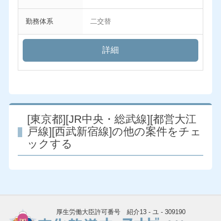
勤務体系
二交替
詳細
[東京都][JR中央・総武線][都営大江
戸線][西武新宿線]の他の案件をチェ
ックする
厚生労働大臣許可番号 紹介13 - ユ - 309190