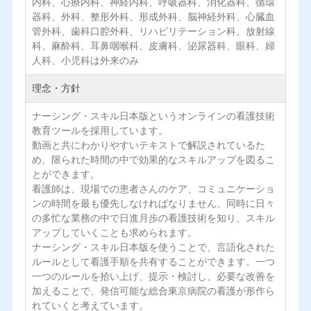
内科、心療内科、神経内科、呼吸器科、消化器科、循環
器科、外科、整形外科、形成外科、脳神経外科、心臓血
管外科、歯科口腔外科、リハビリテーション科、放射線
科、麻酔科、耳鼻咽喉科、皮膚科、泌尿器科、眼科、婦
人科、小児科は外来のみ
理念・方針
ナーシング・スキル日本版というオンラインの看護技術
教育ツールを採用しています。
動画と共にわかりやすいテキストで解説されているた
め、限られた時間の中で効果的なスキルアップを図るこ
とができます。
看護師は、現場での患者さんのケア、コミュニケーショ
ンの時間を最も優先しなければなりません。同時に日々
の多忙な業務の中で日進月歩の看護技術を知り、スキル
アップしていくことも求められます。
ナーシング・スキル日本版を使うことで、言語化された
ルールとして看護手順を共有することができます。一つ
一つのルールを拾い上げ、提示・検討し、必要な改善を
加えることで、発信可能な総合東京病院の看護が形作ら
れていくと考えています。