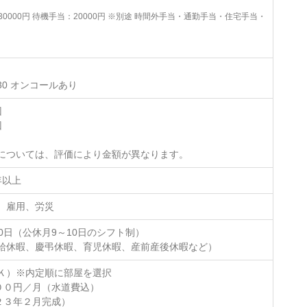
0000円 待機手当：20000円 ※別途 時間外手当・通勤手当・住宅手当・
17:30 オンコールあり
回
回
については、評価により金額が異なります。
年以上
、雇用、労災
0日（公休月9～10日のシフト制）
給休暇、慶弔休暇、育児休暇、産前産後休暇など）
Ｋ）※内定順に部屋を選択
００円／月（水道費込）
２３年２月完成）