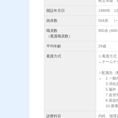
秩父本線 
開設年月日
1988年 1
病床数
504床 （
職員数
900名 (400
（看護職員数）
平均年齢
29歳
看護方式
☆看護方式
→チームナ
☆配属先（
→ 1.一般
3.消化器
5.脳外・
7.血管外
8.亜急性
10.療養
診療科目
内科、循環