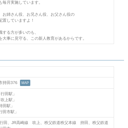
も毎月実施しています。
、お姉さん役、お兄さん役、お父さん役の
配置していますよ！
職する方が多いのも、
を大事に見守る、この新人教育があるからです。
市持田376
MAP
「行田駅」
「吹上駅」
持田駅」
行田市駅」
 行田、JR高崎線 吹上、秩父鉄道秩父本線 持田、秩父鉄道