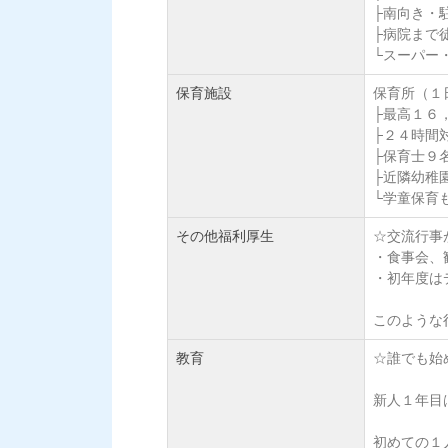
├南向き・
├病院まで
└スーパー
保育施設
保育所（１
├最高１６
├２４時間
├保育士９
├近隣幼稚
└学童保育
その他福利厚生
☆交流行事
・食事会、
・初年度は
このような
教育
☆誰でも始
新人１年目
初めての１