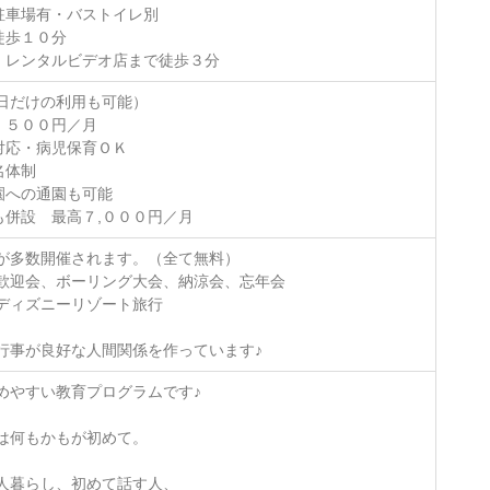
駐車場有・バストイレ別
徒歩１０分
・レンタルビデオ店まで徒歩３分
日だけの利用も可能）
，５００円／月
対応・病児保育ＯＫ
名体制
園への通園も可能
も併設 最高７,０００円／月
が多数開催されます。（全て無料）
歓迎会、ボーリング大会、納涼会、忘年会
ディズニーリゾート旅行
行事が良好な人間関係を作っています♪
めやすい教育プログラムです♪
は何もかもが初めて。
人暮らし、初めて話す人、