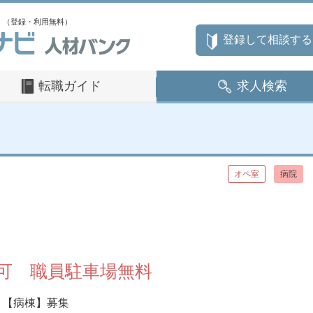
」（登録・利用無料）
登録して相談する
転職ガイド
求人検索
オペ室
病院
可 職員駐車場無料
【病棟】募集