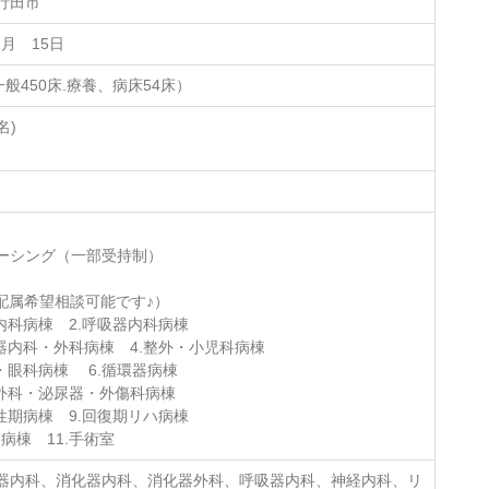
行田市
2月 15日
一般450床.療養、病床54床）
名)
ーシング（一部受持制）
配属希望相談可能です♪）
内科病棟 2.呼吸器内科病棟
内科・外科病棟 4.整外・小児科病棟
眼科病棟 6.循環器病棟
科・泌尿器・外傷科病棟
期病棟 9.回復期リハ病棟
病棟 11.手術室
器内科、消化器内科、消化器外科、呼吸器内科、神経内科、リ