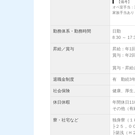
【備考】
オペ室手当：3
家族手当あり
勤務体系・勤務時間
日勤
8:30 ～ 
昇給／賞与
昇給：年1
賞与：年2
賞与・昇給
退職金制度
有 勤続3
社会保険
健康、厚生
休日休暇
年間休日11
その他（有
寮・社宅など
独身寮（１
├２５，０
├築浅（Ｈ