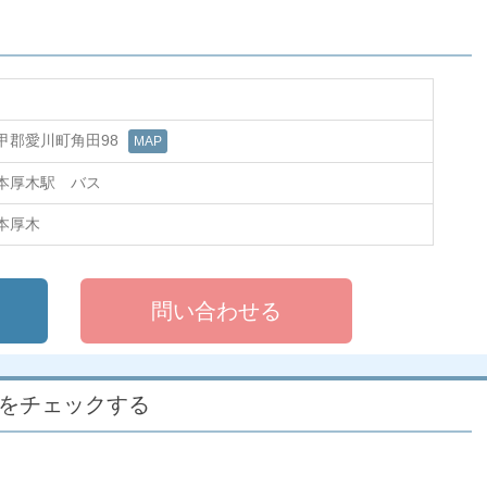
甲郡愛川町角田98
MAP
本厚木駅 バス
本厚木
問い合わせる
件をチェックする