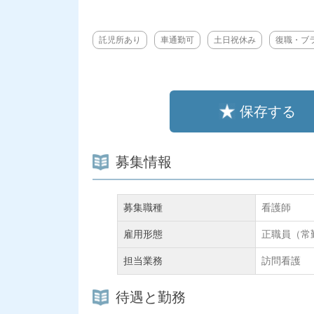
託児所あり
車通勤可
土日祝休み
復職・ブ
保存する
募集情報
募集職種
看護師
雇用形態
正職員（常
担当業務
訪問看護
待遇と勤務