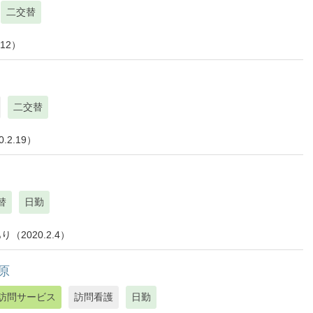
二交替
12）
二交替
2.19）
替
日勤
2020.2.4）
原
訪問サービス
訪問看護
日勤