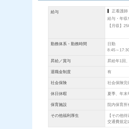
正看護師
給与
給与・年収
【月収】25
勤務体系・勤務時間
日勤
8:45～17:3
昇給／賞与
昇給年1回
退職金制度
有
社会保険
社会保険完
休日休暇
夏季、年末
保育施設
院内保育所
その他福利厚生
【その他待
交通費規定