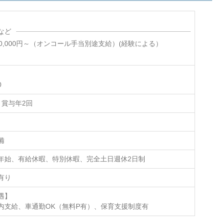
など
0,000円～（オンコール手当別途支給）(経験による）
0
、賞与年2回
備
年始、有給休暇、特別休暇、完全土日週休2日制
有り
遇】
内支給、車通勤OK（無料P有）、保育支援制度有