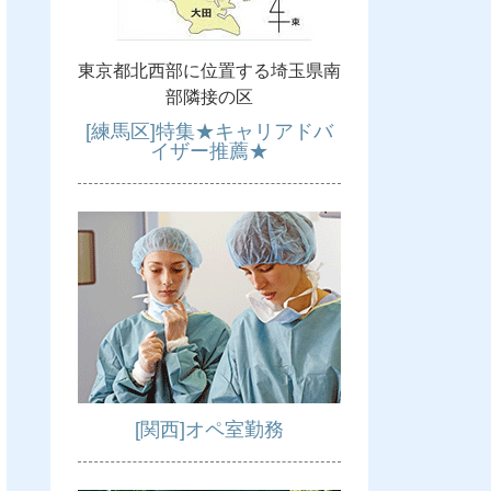
東京都北西部に位置する埼玉県南
部隣接の区
[練馬区]特集★キャリアドバ
イザー推薦★
[関西]オペ室勤務