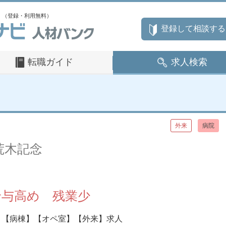
」（登録・利用無料）
登録して相談する
転職ガイド
求人検索
外来
病院
荒木記念
給与高め 残業少
【病棟】【オペ室】【外来】求人