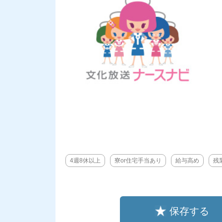
4週8休以上
寮or住宅手当あり
給与高め
残
保存する