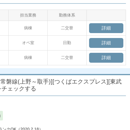
担当業務
勤務体系
病棟
二交替
詳細
オペ室
日勤
詳細
病棟
二交替
詳細
R常磐線(上野～取手)][つくばエクスプレス][東武
をチェックする
勤
OK（2020.2.18）