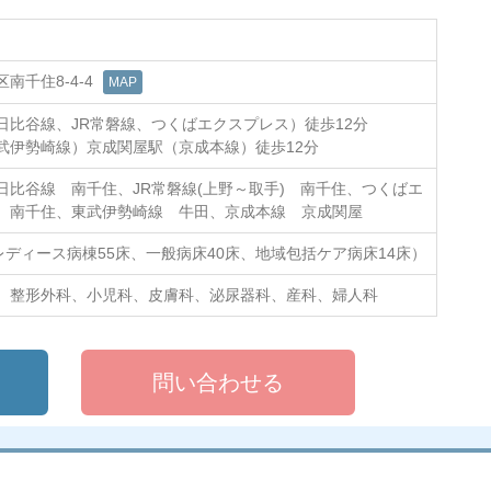
南千住8-4-4
MAP
日比谷線、JR常磐線、つくばエクスプレス）徒歩12分
武伊勢崎線）京成関屋駅（京成本線）徒歩12分
日比谷線 南千住、JR常磐線(上野～取手) 南千住、つくばエ
 南千住、東武伊勢崎線 牛田、京成本線 京成関屋
（レディース病棟55床、一般病床40床、地域包括ケア病床14床）
、整形外科、小児科、皮膚科、泌尿器科、産科、婦人科
問い合わせる