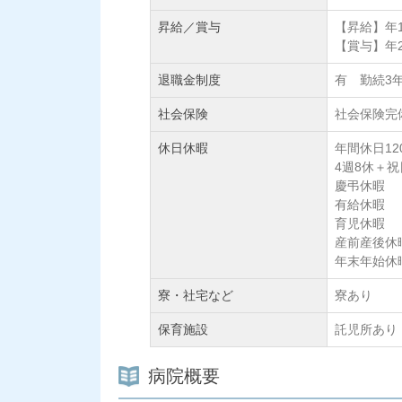
昇給／賞与
【昇給】年
【賞与】年
退職金制度
有 勤続3
社会保険
社会保険完
休日休暇
年間休日12
4週8休＋祝
慶弔休暇
有給休暇
育児休暇
産前産後休
年末年始休
寮・社宅など
寮あり
保育施設
託児所あり
病院概要