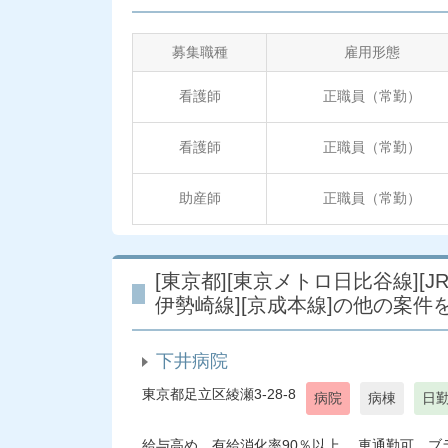
募集職種
雇用形態
看護師
正職員（常勤）
看護師
正職員（常勤）
助産師
正職員（常勤）
[東京都][東京メトロ日比谷線][J
伊勢崎線][京成本線]の他の案件
下井病院
東京都足立区綾瀬3-28-8
病院
病棟
日
給与高め 有給消化率90％以上 車通勤可 ブランク