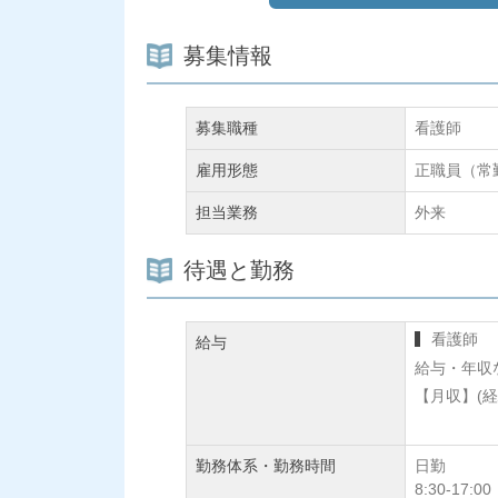
募集情報
募集職種
看護師
雇用形態
正職員（常
担当業務
外来
待遇と勤務
看護師
給与
給与・年収
【月収】(
勤務体系・勤務時間
日勤
8:30-17:00