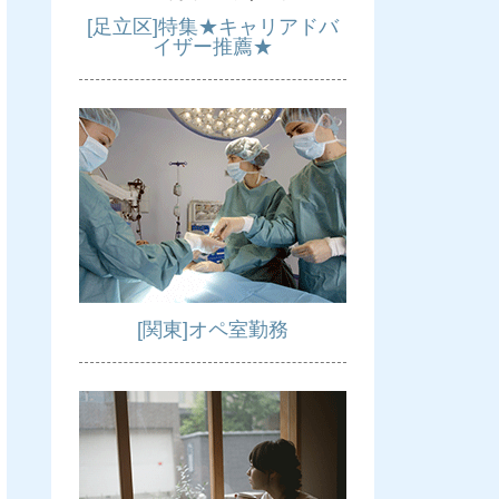
[足立区]特集★キャリアドバ
イザー推薦★
[関東]オペ室勤務