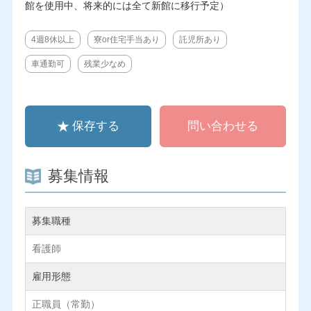
館を使用中、将来的には全て新館に移行予定）
4週8休以上
寮or住宅手当あり
託児所あり
車通勤可
残業少なめ
保存する
問い合わせる
募集情報
募集職種
看護師
雇用形態
正職員（常勤）