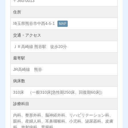
〒360-0013
住所
埼玉県熊谷市中西4-5-1
MAP
交通・アクセス
ＪＲ高崎線 熊谷駅 徒歩20分
最寄駅
JR高崎線 熊谷
病床数
310床 （一般310床[急性期250床、回復期60床]）
診療科目
内科、整形外科、脳神経外科、リハビリテーション科、
眼科、産婦人科、耳鼻咽喉科、小児科、泌尿器科、皮膚
科、放射線科、胃腸科