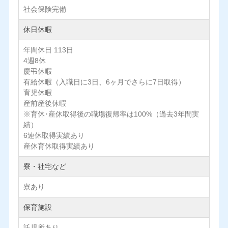
社会保険完備
休日休暇
年間休日 113日
4週8休
慶弔休暇
有給休暇（入職日に3日、6ヶ月でさらに7日取得）
育児休暇
産前産後休暇
※育休･産休取得後の職場復帰率は100%（過去3年間実
績）
6連休取得実績あり
産休育休取得実績あり
寮・社宅など
寮あり
保育施設
託児所あり