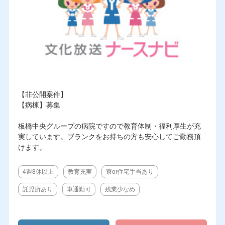
【非公開案件】
【病棟】募集
板橋中央グループの病院ですので教育体制・福利厚生が充
実しています。ブランクをお持ちの方も安心してご勤務頂
けます。
4週8休以上
教育充実
寮or住宅手当あり
託児所あり
車通勤可
残業少なめ