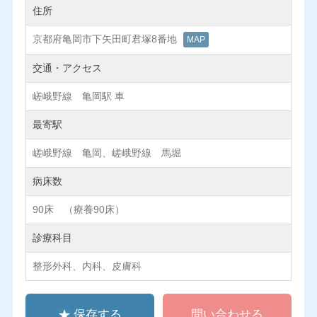
住所
京都府亀岡市下矢田町君塚8番地
MAP
交通・アクセス
嵯峨野線 亀岡駅 車
最寄駅
嵯峨野線 亀岡、嵯峨野線 馬堀
病床数
90床 （療養90床）
診療科目
整形外科、内科、皮膚科
保存する
問い合わせる