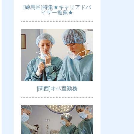
[練馬区]特集★キャリアドバ
イザー推薦★
[関西]オペ室勤務