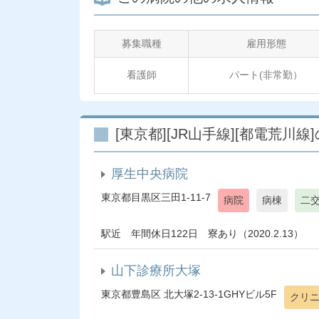
募集職種
雇用形態
看護師
パート(非常勤）
[東京都][JR山手線][都電荒川
厚生中央病院
東京都目黒区三田1-11-7
病院
病棟
二
駅近 年間休日122日 寮あり（2020.2.13）
山下診療所大塚
東京都豊島区 北大塚2-13-1GHYビル5F
クリ