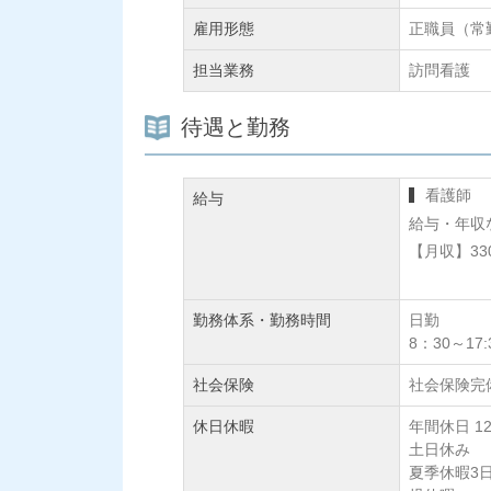
雇用形態
正職員（常
担当業務
訪問看護
待遇と勤務
看護師
給与
給与・年収
【月収】33
勤務体系・勤務時間
日勤
8：30～17:
社会保険
社会保険完
休日休暇
年間休日 1
土日休み
夏季休暇3