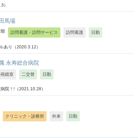
.3）
田馬場
１階
訪問看護・訪問サービス
訪問看護
日勤
り（2020.3.12）
属 永寿総合病院
内視鏡室
二交替
日勤
!（2021.10.28）
クリニック・診療所
外来
日勤