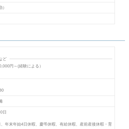
勤）
など
0,000円～(経験による）
30
備
20日
日、年末年始4日休暇、慶弔休暇、有給休暇、産前産後休暇・育