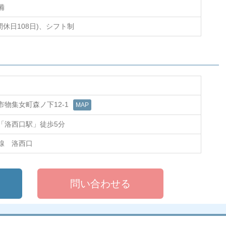
備
年間休日108日)、シフト制
市物集女町森ノ下12-1
MAP
「洛西口駅」徒歩5分
線 洛西口
問い合わせる