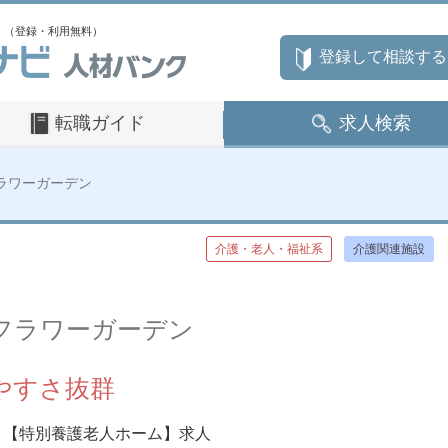
」（登録・利用無料）
登録して相談する
転職ガイド
求人検索
ラワーガーデン
介護・老人・福祉系
介護関連施設
フラワーガーデン
やすさ抜群
【特別養護老人ホーム】求人