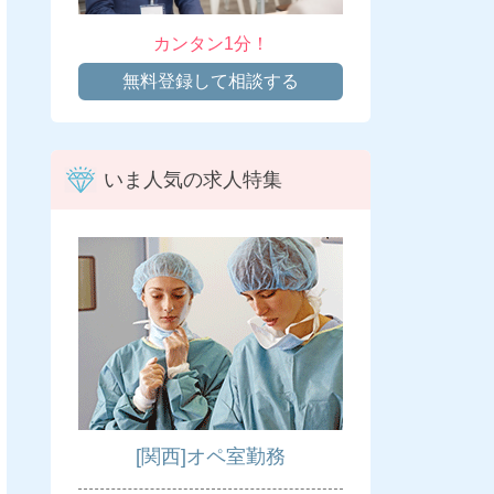
カンタン1分！
無料登録して相談する
いま人気の求人特集
[関西]オペ室勤務