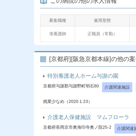
この病院の他の求人情報
募集職種
雇用形態
准看護師
正職員（常勤）
[京都府][阪急京都本線]の他の
特別養護老人ホーム与謝の園
京都府与謝郡与謝野町明石80
介護関連施設
残業少なめ（2020.1.23）
介護老人保健施設 マムフローラ
京都府長岡京市奥海印寺奥ノ院25-2
介護関連