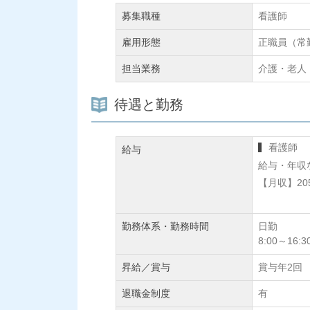
募集職種
看護師
雇用形態
正職員（常
担当業務
介護・老人
待遇と勤務
看護師
給与
給与・年収
【月収】20
勤務体系・勤務時間
日勤
8:00～16:3
昇給／賞与
賞与年2回
退職金制度
有