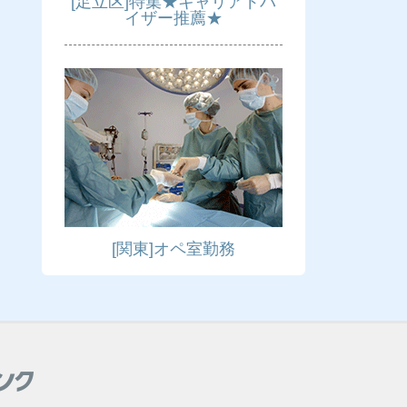
[足立区]特集★キャリアドバ
イザー推薦★
[関東]オペ室勤務