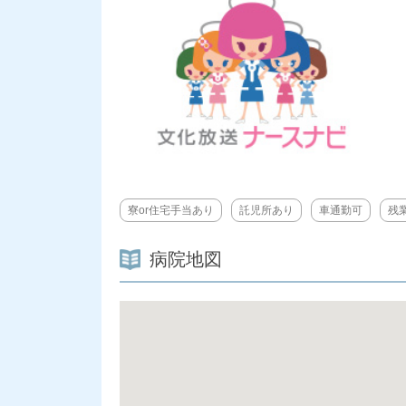
寮or住宅手当あり
託児所あり
車通勤可
残
病院地図