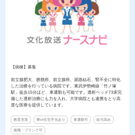
【病棟】募集
前立腺肥大、膀胱癌、前立腺癌、尿路結石、腎不全に特化
した治療を行っている病院です。東武伊勢崎線「竹ノ塚
駅」徒歩15分ほど、車通勤も可能です。透析ベッド73床完
備した透析治療にも力を入れ、大学病院とも連携をとり高
度な医療を提供しています。
教育充実
寮or住宅手当あり
車通勤可
給与高め
復職・ブランク可