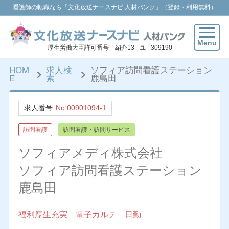
看護師の転職なら「文化放送ナースナビ 人材バンク」（登録・利用無料）
Menu
厚生労働大臣許可番号 紹介13 - ユ - 309190
HOM
求人検
ソフィア訪問看護ステーション
E
索
鹿島田
求人番号
No.00901094-1
訪問看護
訪問看護・訪問サービス
ソフィアメディ株式会社
ソフィア訪問看護ステーション
鹿島田
福利厚生充実 電子カルテ 日勤