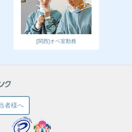
[関西]オペ室勤務
当者様へ