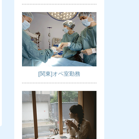
[関東]オペ室勤務