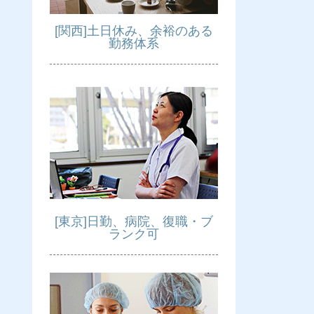
[関西]土日休み、余裕のある
勤務体系
[東京]日勤、病院、復職・ブ
ランク可