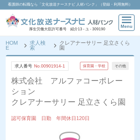
看護師の転職なら「文化放送ナースナビ 人材バンク」（登録・利用無料）
Menu
厚生労働大臣許可番号 紹介13 - ユ - 309190
HOM
求人検
クレアナーサリー 足立さくら
E
索
園
求人番号
No.00901914-1
保育園・学校
その他
株式会社 アルファコーポレー
ション
クレアナーサリー 足立さくら園
認可保育園 日勤 年間休日120日