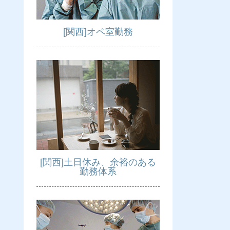
[関西]オペ室勤務
[関西]土日休み、余裕のある
勤務体系