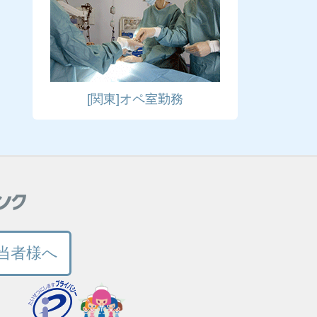
[関東]オペ室勤務
当者様へ