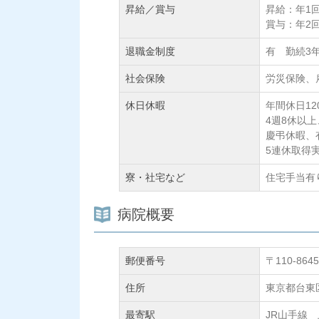
昇給／賞与
昇給：年1
賞与：年2回 
退職金制度
有 勤続3
社会保険
労災保険、
休日休暇
年間休日12
4週8休以
慶弔休暇、
5連休取得
寮・社宅など
住宅手当有
病院概要
郵便番号
〒110-8645
住所
東京都台東区
最寄駅
JR山手線