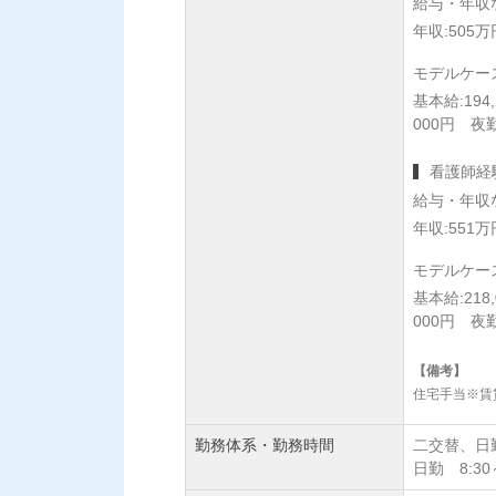
給与・年収
年収:505万
モデルケー
基本給:194
000円 夜勤
看護師経
給与・年収
年収:551万
モデルケー
基本給:218
000円 夜勤
【備考】
住宅手当※賃
勤務体系・勤務時間
二交替、日
日勤 8:30～