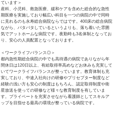
ています＞
産科、小児科、救急医療、緩和ケアを含めた総合的な急性
期医療を実施しており幅広い科目を一つの病院の中で同時
に見れるのも永寿総合病院ならではです。400床の総合病院
ながら、バタバタしているというよりも、落ち着いた雰囲
気でアットホームな病院です。夜勤時も3名体制となってお
り、安心の人員配置となっております。
＜ワークライフバランス◎＞
都内急性期総合病院の中でも高待遇の病院でありながら年
間休日は120日以上、有給取得率高めなどお休みも充実して
いてワークライフバランスが整っています。教育体制も充
実しており、中途入社向けの研修やプリセプター制度など
経験の浅い方も安心の制度はもちろん、認定取得制度や衛
星放送を使っての研修など様々な教育制度を有していま
す。プライベートを充実させながら看護師としてスキルア
ップを目指せる最高の環境が整っている病院です。