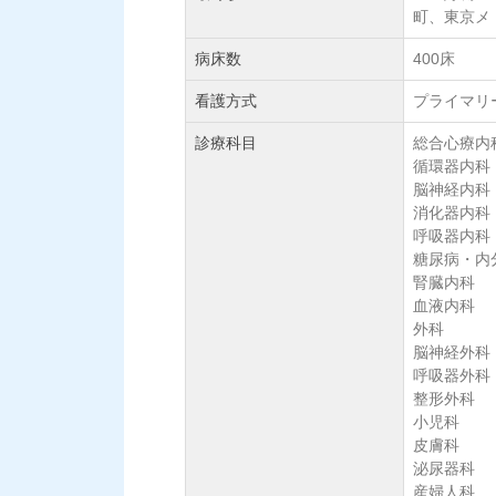
町、東京メ
病床数
400床
看護方式
プライマリ
診療科目
総合心療内
循環器内科
脳神経内科
消化器内科
呼吸器内科
糖尿病・内
腎臓内科
血液内科
外科
脳神経外科
呼吸器外科
整形外科
小児科
皮膚科
泌尿器科
産婦人科