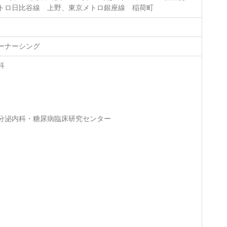
トロ日比谷線 上野、東京メトロ銀座線 稲荷町
ーナーシング
科
分泌内科・糖尿病臨床研究センター