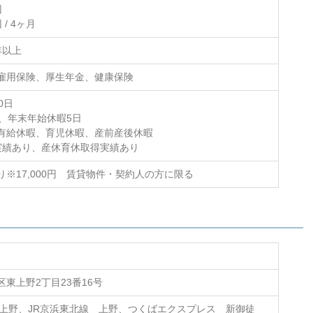
回
/ 4ヶ月
年以上
雇用保険、厚生年金、健康保険
0日
上、年末年始休暇5日
有給休暇、育児休暇、産前産後休暇
実績あり、産休育休取得実績あり
り※17,000円 賃貸物件・契約人の方に限る
東上野2丁目23番16号
 上野、JR京浜東北線 上野、つくばエクスプレス 新御徒