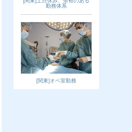
[関東]土日休み、余裕のある
勤務体系
[関東]オペ室勤務