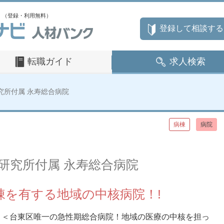
」（登録・利用無料）
登録して相談する
転職ガイド
求人検索
究所付属 永寿総合病院
病棟
病院
研究所付属 永寿総合病院
棟を有する地域の中核病院！!
＜台東区唯一の急性期総合病院！地域の医療の中核を担っ