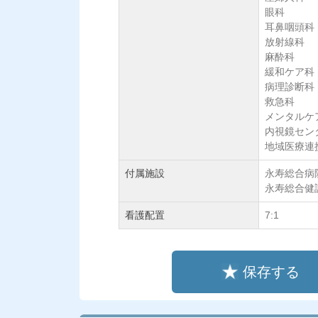
眼科
耳鼻咽頭科
放射線科
麻酔科
緩和ケア科
病理診断科
救急科
メンタルケ
内視鏡セン
地域医療連
付属施設
永寿総合病
永寿総合健
看護配置
7:1
保存する