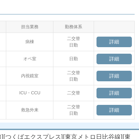
担当業務
勤務体系
二交替
病棟
詳細
日勤
オペ室
日勤
詳細
二交替
内視鏡室
詳細
日勤
ICU・CCU
二交替
詳細
二交替
救急外来
詳細
日勤
北線][つくばエクスプレス][東京メトロ日比谷線][東