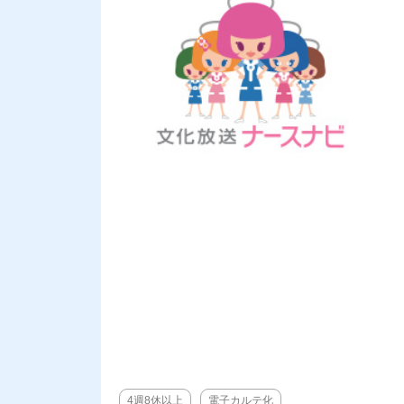
4週8休以上
電子カルテ化